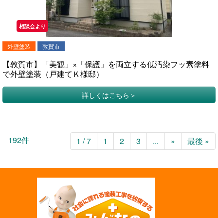
相談会より
外壁塗装
敦賀市
【敦賀市】「美観」×「保護」を両立する低汚染フッ素塗料
で外壁塗装（戸建てＫ様邸）
詳しくはこちら
192件
1 / 7
1
2
3
...
»
最後 »