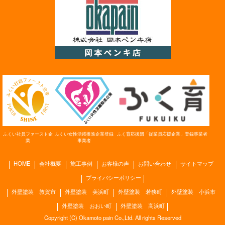
ふくい社員ファースト
企
ふく育応援団「従業員応援企業」
登録事業者
ふくい女性活躍推進企業
登録
業
事業者
HOME
会社概要
施工事例
お客様の声
お問い合わせ
サイトマップ
プライバシーポリシー
外壁塗装 敦賀市
外壁塗装 美浜町
外壁塗装 若狭町
外壁塗装 小浜市
外壁塗装 おおい町
外壁塗装 高浜町
Copyright (C) Okamoto pain Co.,Ltd. All rights Reserved