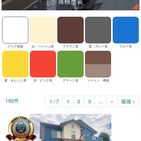
屋根塗装
クリア塗装
白・ベージュ系
ブラウン系
黒・グレー系
ブルー系
黄・オレンジ系
赤・ピンク系
グリーン系
ツートン・模様
192件
1 / 7
1
2
3
...
»
最後 »