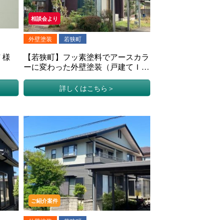
相談会より
外壁塗装
若狭町
Ｆ様
【若狭町】フッ素塗料でアースカラ
ーに変わった外壁塗装（戸建てＩ様
邸）
詳しくはこちら
ご紹介案件