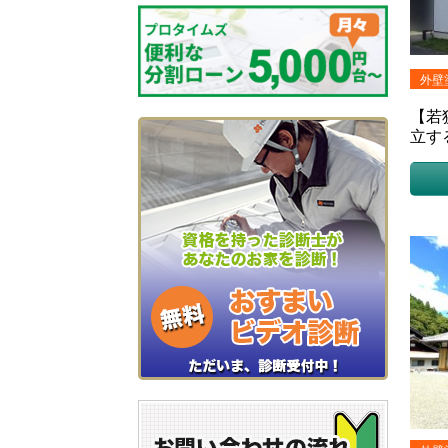
外壁
【若
立す
（戸