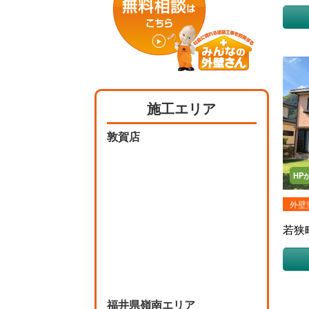
館 幸
施工エリア
敦賀店
HP
外壁
若狭
福井県嶺南エリア