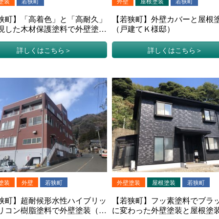
塗装
若狭町
外壁
屋根塗装
若狭町
狭町】「高着色」と「高耐久」
【若狭町】外壁カバーと屋根
現した木材保護塗料で外壁塗装
（戸建てＫ様邸）
建てＴ様邸）
詳しくはこちら
詳しくはこちら
塗装
外壁
若狭町
外壁塗装
屋根塗装
若狭町
狭町】超耐候形水性ハイブリッ
【若狭町】フッ素塗料でブラ
リコン樹脂塗料で外壁塗装（旅
に変わった外壁塗装と屋根塗