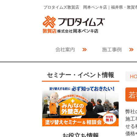
プロタイムズ敦賀店 岡本ペンキ店｜福井県・敦賀市
会社案内
施工事例
セミナー・イベント情報
H
若
弊社
施工
せる
価格
お役立ち情報