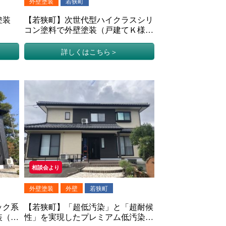
外壁塗装
若狭町
塗装
【若狭町】次世代型ハイクラスシリ
コン塗料で外壁塗装（戸建てＫ様
邸）
詳しくはこちら
相談会より
外壁塗装
外壁
若狭町
ック系
【若狭町】「超低汚染」と「超耐候
装（戸
性」を実現したプレミアム低汚染フ