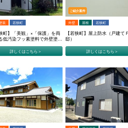
ご紹介案件
塗装
若狭町
外壁
屋根
若狭町
狭町】「美観」×「保護」を両
【若狭町】屋上防水（戸建て
る低汚染フッ素塗料で外壁塗装
邸）
建てＳ様邸）
詳しくはこちら
詳しくはこちら