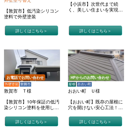
【小浜市】次世代まで続
く、美しい住まいを実現す
【敦賀市】低汚染シリコン
る究極の無機塗料で外壁塗
塗料で外壁塗装
装（戸建てＯ様邸）
詳しくはこちら
詳しくはこちら
お電話でお問い合わせ
HPからのお問い合わせ
外壁塗装
敦賀市
屋根
おおい町
敦賀市 Ｔ様
おおい町 Ｕ様
【敦賀市】10年保証の低汚
【おおい町】既存の屋根に
染シリコン塗料を使用した
穴を開けない安心工法！シ
外壁塗装（戸建てＴ様邸）
ーガード(戸建てＵ様邸)
詳しくはこちら
詳しくはこちら