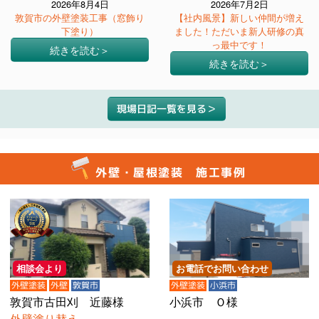
2026年8月4日
2026年7月2日
敦賀市の外壁塗装工事（窓飾り
【社内風景】新しい仲間が増え
下塗り）
ました！ただいま新人研修の真
っ最中です！
続きを読む
続きを読む
現場日記一覧を見る
外壁・屋根塗装 施工事例
相談会より
お電話でお問い合わせ
外壁塗装
外壁
敦賀市
外壁塗装
小浜市
敦賀市古田刈 近藤様
小浜市 Ｏ様
外壁塗り替え