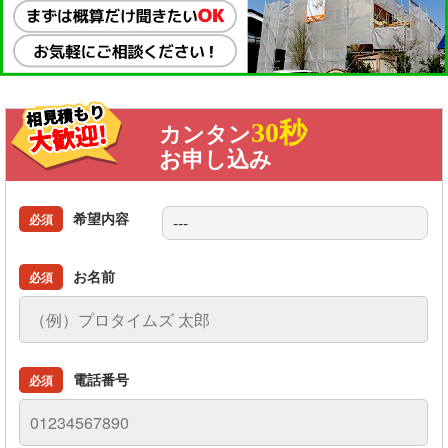
30秒
カンタン
お申し込み
希望内容
必須
お名前
必須
電話番号
必須