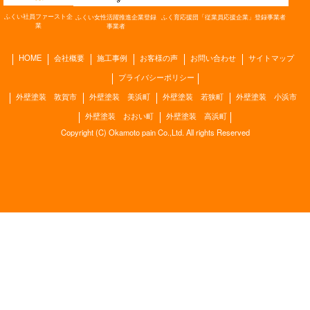
ふくい社員ファースト
企
ふく育応援団「従業員応援企業」
登録事業者
ふくい女性活躍推進企業
登録
業
事業者
HOME
会社概要
施工事例
お客様の声
お問い合わせ
サイトマップ
プライバシーポリシー
外壁塗装 敦賀市
外壁塗装 美浜町
外壁塗装 若狭町
外壁塗装 小浜市
外壁塗装 おおい町
外壁塗装 高浜町
Copyright (C) Okamoto pain Co.,Ltd. All rights Reserved