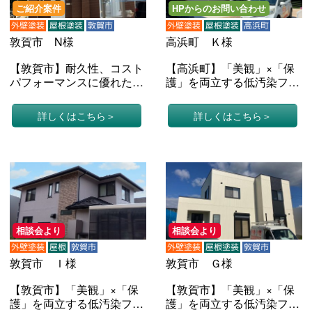
ご紹介案件
HPからのお問い合わせ
外壁塗装
屋根塗装
敦賀市
外壁塗装
屋根塗装
高浜町
敦賀市 N様
高浜町 Ｋ様
【敦賀市】耐久性、コスト
【高浜町】「美観」×「保
パフォーマンスに優れたシ
護」を両立する低汚染フッ
リコン塗料で外壁塗装と屋
素塗料で外壁塗装と屋根塗
根塗装（戸建てＮ様邸）
装（戸建てＫ様邸）
詳しくはこちら
詳しくはこちら
相談会より
相談会より
外壁塗装
屋根
敦賀市
外壁塗装
屋根塗装
敦賀市
敦賀市 Ｉ様
敦賀市 Ｇ様
【敦賀市】「美観」×「保
【敦賀市】「美観」×「保
護」を両立する低汚染フッ
護」を両立する低汚染フッ