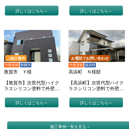
素塗料で外壁塗装と屋根カ
素塗料で外壁塗装と無機塗
バー（戸建てＩ様邸）
料で屋根塗装（戸建てＧ様
詳しくはこちら
詳しくはこちら
邸）
ご紹介案件
お電話でお問い合わせ
外壁塗装
敦賀市
外壁塗装
高浜町
敦賀市 Ｙ様
高浜町 Ｎ様邸
【敦賀市】次世代型ハイク
【高浜町】次世代型ハイク
ラスシリコン塗料で外壁塗
ラスシリコン塗料で外壁塗
装（戸建てＹ様邸）
装（戸建てＮ様邸）
詳しくはこちら
詳しくはこちら
施工事例一覧を見る