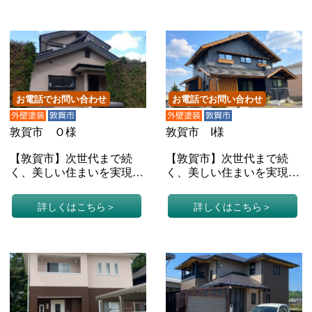
お電話でお問い合わせ
お電話でお問い合わせ
外壁塗装
敦賀市
外壁塗装
敦賀市
敦賀市 Ｏ様
敦賀市 I様
【敦賀市】次世代まで続
【敦賀市】次世代まで続
く、美しい住まいを実現す
く、美しい住まいを実現す
る究極の無機塗料で外壁塗
る究極の無機塗料で外壁塗
装（戸建てＯ様邸）
装（戸建てI様邸）
詳しくはこちら
詳しくはこちら