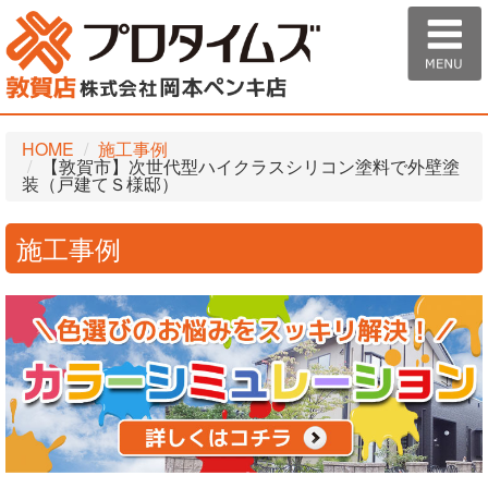
HOME
施工事例
【敦賀市】次世代型ハイクラスシリコン塗料で外壁塗
装（戸建てＳ様邸）
施工事例