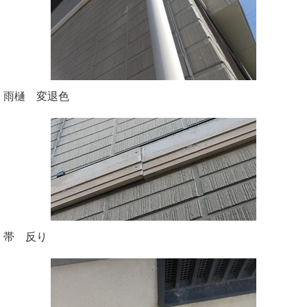
雨樋 変退色
帯 反り