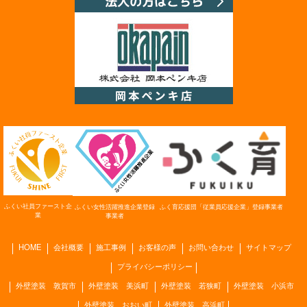
ふくい社員ファースト
企
ふく育応援団「従業員応援企業」
登録事業者
ふくい女性活躍推進企業
登録
業
事業者
HOME
会社概要
施工事例
お客様の声
お問い合わせ
サイトマップ
プライバシーポリシー
外壁塗装 敦賀市
外壁塗装 美浜町
外壁塗装 若狭町
外壁塗装 小浜市
外壁塗装 おおい町
外壁塗装 高浜町